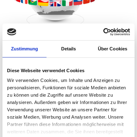
Wir übersetzen für Sie alle europäischen Sprachen und noch
viel mehr
Zustimmung
Details
Über Cookies
Albanisch, Armenisch, Belarussisch, Bosnisch, Bulgarisch, Dänisch,
Englisch, Estnisch, Finnisch, Flämisch, Französisch, Griechisch,
Italienisch, Katalanisch, Kroatisch, Lettisch, Litauisch,
Diese Webseite verwendet Cookies
Mazedonisch, Moldawisch, Niederländisch, Norwegisch, Polnisch,
Portugiesisch, Rumänisch, Russisch, Schwedisch, Serbisch,
Wir verwenden Cookies, um Inhalte und Anzeigen zu
Slowakisch, Slowenisch, Spanisch, Tschechisch, Türkisch,
personalisieren, Funktionen für soziale Medien anbieten
Ukrainisch, Ungarisch
zu können und die Zugriffe auf unsere Website zu
Weitere – auch außereuropäische und exotische – Sprachen
analysieren. Außerdem geben wir Informationen zu Ihrer
gerne auf Anfrage
.
Verwendung unserer Website an unsere Partner für
soziale Medien, Werbung und Analysen weiter. Unsere
Partner führen diese Informationen möglicherweise mit
Preisanfrage
weiteren Daten zusammen, die Sie ihnen bereitgestellt
Starten Sie jetzt und hier Ihre Preis-/Terminanfrage für Ihre